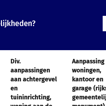
lijkheden?
Div.
Div.
Aanpassing
Aanpassing
aanpassingen
aanpassingen
woningen,
woningen,
aan achtergevel
aan achtergevel
kantoor en
kantoor en
en
en
garage (rijk
garage (rijk
tuininrichting,
tuininrichting,
gemeenteli
gemeenteli