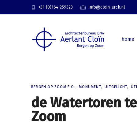
Skip
Skip
+31 (0)164 259323
info@cloin-arch.nl
links
to
primary
navigation
Skip
home
to
content
BERGEN OP ZOOM E.O.
MONUMENT
UITGELICHT
UTI
de Watertoren t
Zoom