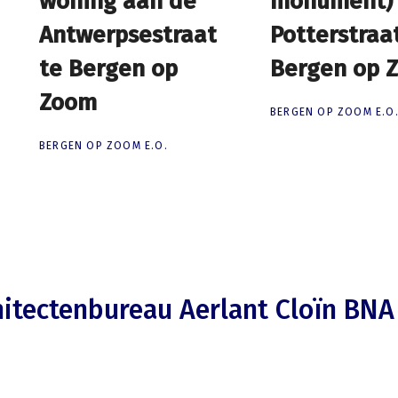
woning aan de
woning aan de
monument)
monument)
Antwerpsestraat
Antwerpsestraat
Potterstraa
Potterstraa
te Bergen op
te Bergen op
Bergen op 
Bergen op 
Zoom
Zoom
BERGEN OP ZOOM E.O
BERGEN OP ZOOM E.O.
hitectenbureau Aerlant Cloïn BNA