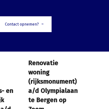
Contact opnemen?
Renovatie
Renovatie
woning
woning
(rijksmonument)
(rijksmonument)
s- en
s- en
a/d Olympialaan
a/d Olympialaan
jk
jk
te Bergen op
te Bergen op