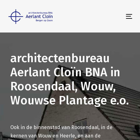
Skip
Skip
links
to
Tog
primary
nav
navigation
Skip
to
architectenbureau
content
Aerlant Cloïn BNA in
Roosendaal, Wouw,
Wouwse Plantage e.o.
Ook in de binnenstad van Roosendaal, in de
kernen van Wouw en Heerle, en aan de