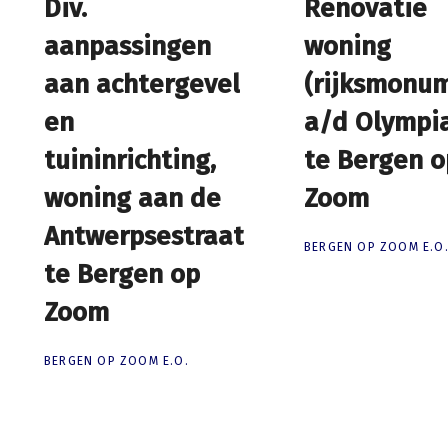
Div.
Div.
Renovatie
Renovatie
aanpassingen
aanpassingen
woning
woning
aan achtergevel
aan achtergevel
(rijksmonu
(rijksmonu
en
en
a/d Olympi
a/d Olympi
tuininrichting,
tuininrichting,
te Bergen o
te Bergen o
woning aan de
woning aan de
Zoom
Zoom
Antwerpsestraat
Antwerpsestraat
BERGEN OP ZOOM E.O
te Bergen op
te Bergen op
Zoom
Zoom
BERGEN OP ZOOM E.O.