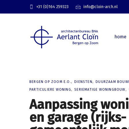
Skip
Skip
+31 (0)164 259323
info@cloin-arch.nl
links
to
primary
navigation
Skip
home
to
content
BERGEN OP ZOOM E.O.
DIENSTEN
DUURZAAM BOUW
PARTICULIERE WONING
SERIEMATIGE WONINGBOUW
Aanpassing woni
en garage (rijks-