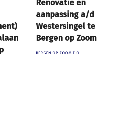
Renovatie en
Renovatie en
aanpassing a/d
aanpassing a/d
ment)
ment)
Westersingel te
Westersingel te
alaan
alaan
Bergen op Zoom
Bergen op Zoom
p
p
BERGEN OP ZOOM E.O.
.