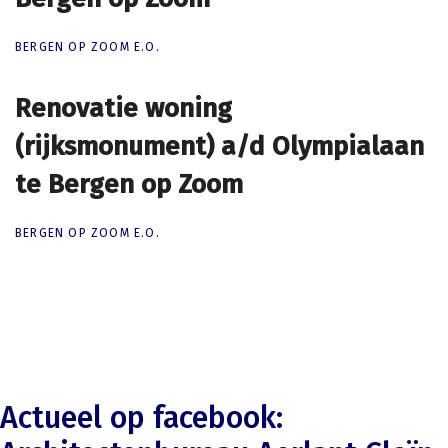
BERGEN OP ZOOM E.O.
Renovatie woning
Renovatie woning
(rijksmonument) a/d Olympialaan
(rijksmonument) a/d Olympialaan
te Bergen op Zoom
te Bergen op Zoom
BERGEN OP ZOOM E.O.
Actueel op facebook: