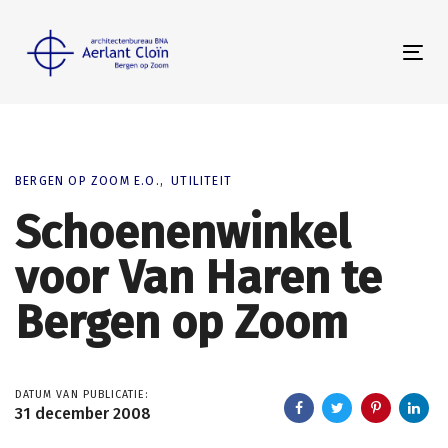
Skip
Skip
links
to
Tog
primary
nav
navigation
Skip
to
content
BERGEN OP ZOOM E.O.
UTILITEIT
Schoenenwinkel
voor Van Haren te
Bergen op Zoom
DATUM VAN PUBLICATIE:
31 december 2008