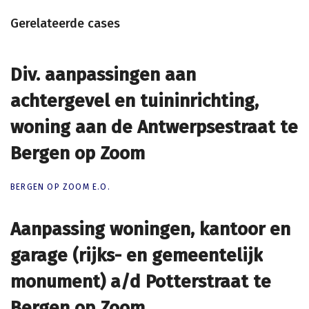
Gerelateerde cases
Div. aanpassingen aan
Div. aanpassingen aan
achtergevel en tuininrichting,
achtergevel en tuininrichting,
woning aan de Antwerpsestraat te
woning aan de Antwerpsestraat te
Bergen op Zoom
Bergen op Zoom
BERGEN OP ZOOM E.O.
Aanpassing woningen, kantoor en
Aanpassing woningen, kantoor en
garage (rijks- en gemeentelijk
garage (rijks- en gemeentelijk
monument) a/d Potterstraat te
monument) a/d Potterstraat te
Bergen op Zoom
Bergen op Zoom