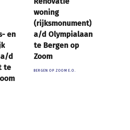
Renovatie
Renovatie
woning
woning
(rijksmonument)
(rijksmonument)
s- en
s- en
a/d Olympialaan
a/d Olympialaan
jk
jk
te Bergen op
te Bergen op
 a/d
 a/d
Zoom
Zoom
t te
t te
BERGEN OP ZOOM E.O.
Zoom
Zoom
.