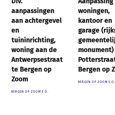
Div.
Div.
Aanpassing
Aanpassing
aanpassingen
aanpassingen
woningen,
woningen,
aan achtergevel
aan achtergevel
kantoor en
kantoor en
en
en
garage (rijk
garage (rijk
tuininrichting,
tuininrichting,
gemeenteli
gemeenteli
woning aan de
woning aan de
monument)
monument)
Antwerpsestraat
Antwerpsestraat
Potterstraa
Potterstraa
te Bergen op
te Bergen op
Bergen op 
Bergen op 
Zoom
Zoom
BERGEN OP ZOOM E.O
BERGEN OP ZOOM E.O.