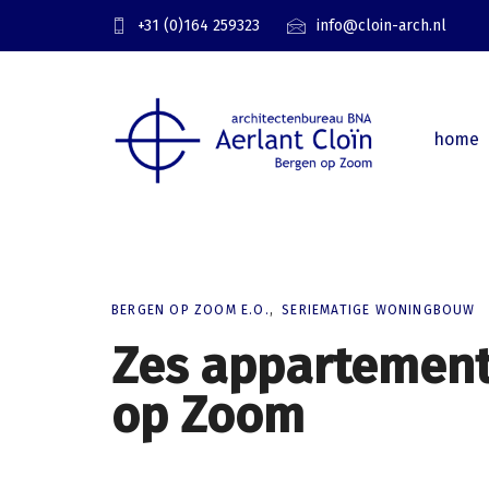
Skip
Skip
+31 (0)164 259323
info@cloin-arch.nl
links
to
primary
navigation
Skip
home
to
content
BERGEN OP ZOOM E.O.
SERIEMATIGE WONINGBOUW
Zes appartement
op Zoom