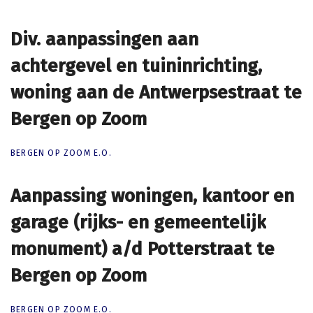
Div. aanpassingen aan
Div. aanpassingen aan
achtergevel en tuininrichting,
achtergevel en tuininrichting,
woning aan de Antwerpsestraat te
woning aan de Antwerpsestraat te
Bergen op Zoom
Bergen op Zoom
BERGEN OP ZOOM E.O.
Aanpassing woningen, kantoor en
Aanpassing woningen, kantoor en
garage (rijks- en gemeentelijk
garage (rijks- en gemeentelijk
monument) a/d Potterstraat te
monument) a/d Potterstraat te
Bergen op Zoom
Bergen op Zoom
BERGEN OP ZOOM E.O.