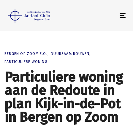
Skip
Skip
links
to
Tog
primary
nav
navigation
Skip
to
content
BERGEN OP ZOOM E.O.
DUURZAAM BOUWEN
PARTICULIERE WONING
Particuliere woning
aan de Redoute in
plan Kijk-in-de-Pot
in Bergen op Zoom