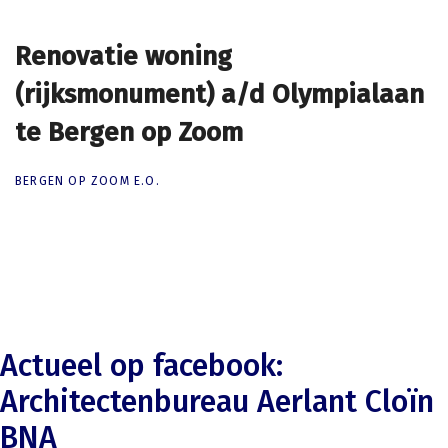
Renovatie woning
Renovatie woning
(rijksmonument) a/d Olympialaan
(rijksmonument) a/d Olympialaan
te Bergen op Zoom
te Bergen op Zoom
BERGEN OP ZOOM E.O.
Actueel op facebook:
Architectenbureau Aerlant Cloïn
BNA