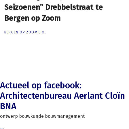
Seizoenen” Drebbelstraat te
Seizoenen” Drebbelstraat te
Bergen op Zoom
Bergen op Zoom
BERGEN OP ZOOM E.O.
Actueel op facebook:
Architectenbureau Aerlant Cloïn
BNA
ontwerp bouwkunde bouwmanagement