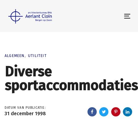
Skip
Skip
links
to
Tog
primary
nav
navigation
Skip
to
content
ALGEMEEN
UTILITEIT
Diverse
sportaccommodaties
DATUM VAN PUBLICATIE:
31 december 1998