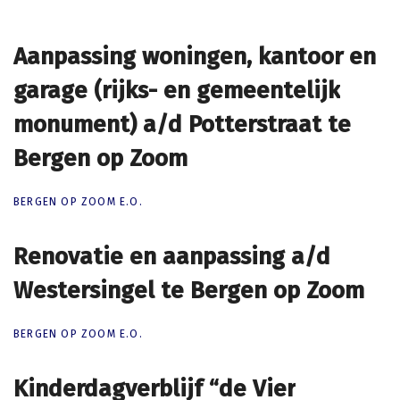
Aanpassing woningen, kantoor en
Aanpassing woningen, kantoor en
garage (rijks- en gemeentelijk
garage (rijks- en gemeentelijk
monument) a/d Potterstraat te
monument) a/d Potterstraat te
Bergen op Zoom
Bergen op Zoom
BERGEN OP ZOOM E.O.
Renovatie en aanpassing a/d
Renovatie en aanpassing a/d
Westersingel te Bergen op Zoom
Westersingel te Bergen op Zoom
BERGEN OP ZOOM E.O.
Kinderdagverblijf “de Vier
Kinderdagverblijf “de Vier