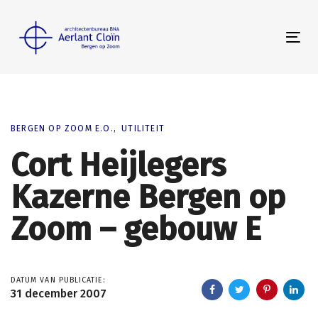
Skip
Skip
links
to
Tog
primary
nav
navigation
Skip
to
content
BERGEN OP ZOOM E.O.
UTILITEIT
Cort Heijlegers
Kazerne Bergen op
Zoom – gebouw E
DATUM VAN PUBLICATIE:
31 december 2007