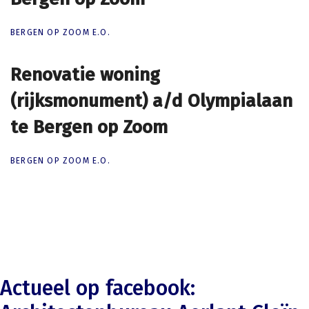
BERGEN OP ZOOM E.O.
Renovatie woning
Renovatie woning
(rijksmonument) a/d Olympialaan
(rijksmonument) a/d Olympialaan
te Bergen op Zoom
te Bergen op Zoom
BERGEN OP ZOOM E.O.
Actueel op facebook: