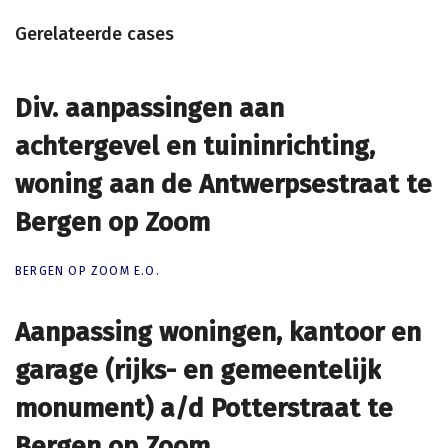
Gerelateerde cases
Div. aanpassingen aan
Div. aanpassingen aan
achtergevel en tuininrichting,
achtergevel en tuininrichting,
woning aan de Antwerpsestraat te
woning aan de Antwerpsestraat te
Bergen op Zoom
Bergen op Zoom
BERGEN OP ZOOM E.O.
Aanpassing woningen, kantoor en
Aanpassing woningen, kantoor en
garage (rijks- en gemeentelijk
garage (rijks- en gemeentelijk
monument) a/d Potterstraat te
monument) a/d Potterstraat te
Bergen op Zoom
Bergen op Zoom