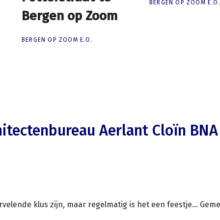
BERGEN OP ZOOM E.O
Bergen op Zoom
Bergen op Zoom
BERGEN OP ZOOM E.O.
hitectenbureau Aerlant Cloïn BNA
velende klus zijn, maar regelmatig is het een feestje... Ge