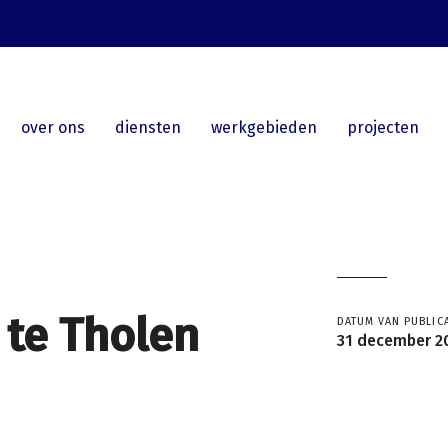
over ons
diensten
werkgebieden
projecten
 te Tholen
DATUM VAN PUBLICA
31 december 2