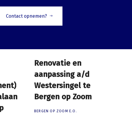
Contact opnemen?
Renovatie en
Renovatie en
aanpassing a/d
aanpassing a/d
ment)
ment)
Westersingel te
Westersingel te
alaan
alaan
Bergen op Zoom
Bergen op Zoom
p
p
BERGEN OP ZOOM E.O.