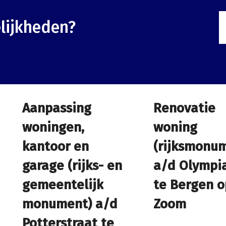
lijkheden?
Aanpassing
Aanpassing
Renovatie
Renovatie
woningen,
woningen,
woning
woning
kantoor en
kantoor en
(rijksmonu
(rijksmonu
garage (rijks- en
garage (rijks- en
a/d Olympi
a/d Olympi
gemeentelijk
gemeentelijk
te Bergen o
te Bergen o
monument) a/d
monument) a/d
Zoom
Zoom
Potterstraat te
Potterstraat te