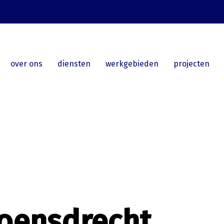
over ons
diensten
werkgebieden
projecten
oensdrecht