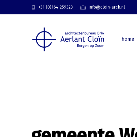
Skip
Skip
+31 (0)164 259323
info@cloin-arch.nl
links
to
primary
navigation
Skip
home
to
content
gemeente W