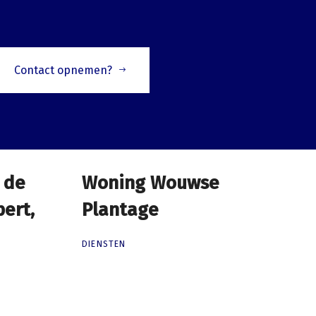
Contact opnemen?
 de
 de
Woning Wouwse
Woning Wouwse
pert,
pert,
Plantage
Plantage
DIENSTEN