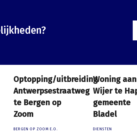
lijkheden?
Optopping/uitbreiding
Optopping/uitbreiding
Woning aan
Woning aan
Antwerpsestraatweg
Antwerpsestraatweg
Wijer te Ha
Wijer te Ha
te Bergen op
te Bergen op Zoom
gemeente
gemeente
Zoom
Bladel
Bladel
BERGEN OP ZOOM E.O.
DIENSTEN