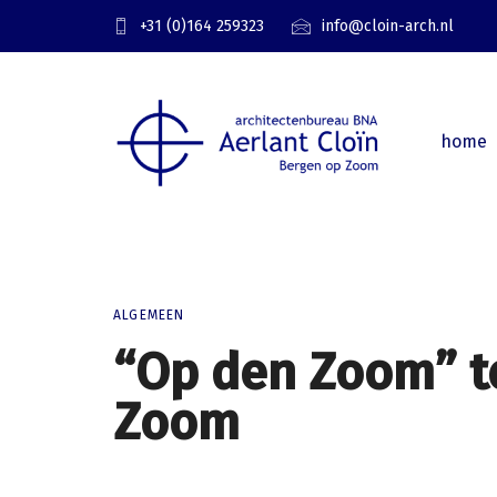
Skip
Skip
+31 (0)164 259323
info@cloin-arch.nl
links
to
primary
navigation
Skip
home
to
content
ALGEMEEN
“Op den Zoom” t
Zoom